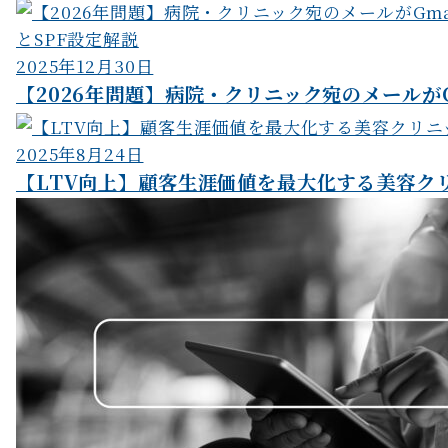
シ
ョ
2025年12月30日
【2026年問題】病院・クリニック宛のメールがGm
ン
2025年8月24日
【LTV向上】顧客生涯価値を最大化する美容ク