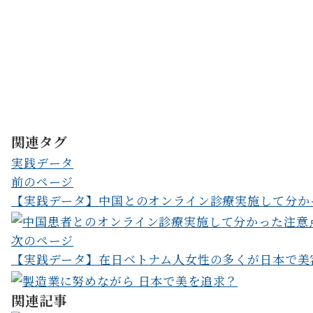
無料テンプレ
今回、ご紹介しました「施術毎の月別の売
料配布いたします。
病院・クリニック経営でご活用ください。
い。
関連タグ
実践データ
投
前のページ
【実践データ】中国とのオンライン診療実施して分か
稿
ナ
次のページ
ビ
【実践データ】在日ベトナム人女性の多くが日本で美
ゲ
関連記事
ー