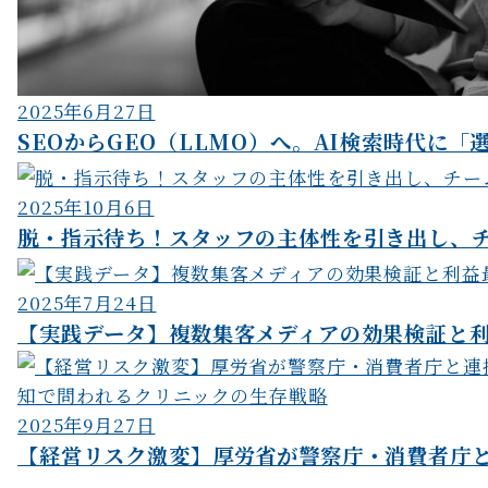
2025年6月27日
SEOからGEO（LLMO）へ。AI検索時代に「選
2025年10月6日
脱・指示待ち！スタッフの主体性を引き出し、チ
2025年7月24日
【実践データ】複数集客メディアの効果検証と
2025年9月27日
【経営リスク激変】厚労省が警察庁・消費者庁と連