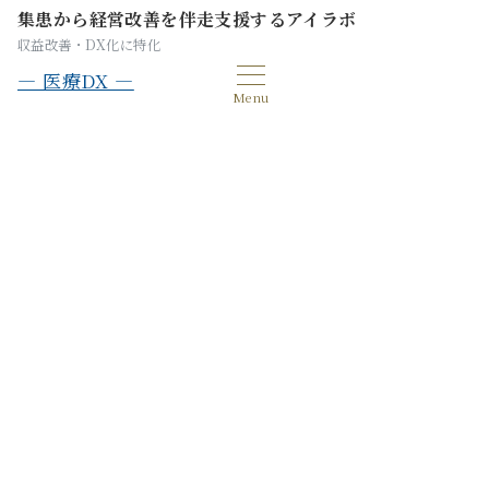
集患から経営改善を伴走支援するアイラボ
収益改善・DX化に特化
— 医療DX —
Menu
【実践データ】施術毎の収支を
見える化することの重要性と
は？