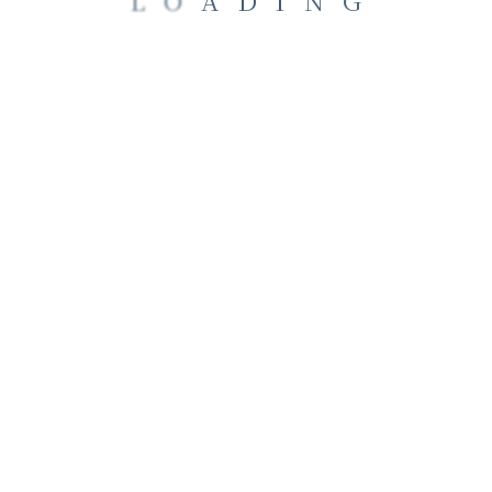
L
O
A
D
I
N
G