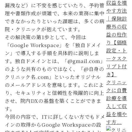
漏洩など）に不安を感じていたり、予約管
理や書類作成が煩雑で、本来の業務に集中
できなかったりといった課題は、多くの病
院・クリニックが抱えています。
その解決策の第1歩として、今回は
「Google Workspace」を「独自ドメイ
ン」で導入する手順を具体的に説明しま
す。独自ドメインとは、「@gmail.com」
のような共有のものではなく、「@自身の
クリニック名.com」といったオリジナル
クリニッ
のメールアドレスを意味します。これによ
クに自費
り、セキュリティと信頼性を飛躍的に向上
診療を導
させ、院内DXの基盤を築くことができま
入して収
す。
益を増や
今回の内容で、ITに詳しくない方でもドメ
す方...
インの取得からGoogle Workspaceの設