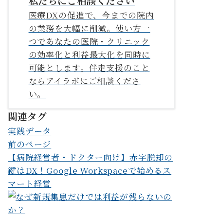
私たちにご相談ください
医療DXの促進で、今までの院内
の業務を大幅に削減。使い方一
つであなたの医院・クリニック
の効率化と利益最大化を同時に
可能とします。伴走支援のこと
ならアイラボにご相談くださ
い。
関連タグ
実践データ
投
前のページ
【病院経営者・ドクター向け】赤字脱却の
稿
鍵はDX！Google Workspaceで始めるス
ナ
マート経営
ビ
ゲ