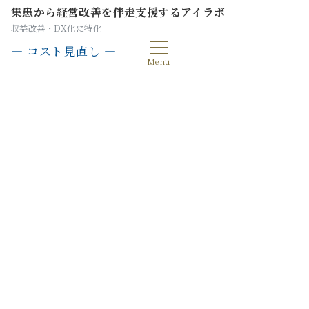
集患から経営改善を伴走支援するアイラボ
収益改善・DX化に特化
— コスト見直し —
Menu
【実践データ】脱・個人LINE！
病院・クリニックのDXは独自ド
メインから。Google
Workspace導入で実現する、安
全な情報共有と業務効率化