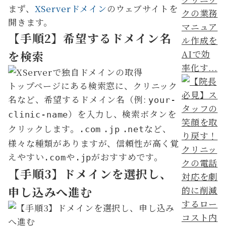
まず、
XServerドメイン
のウェブサイトを
クの業務
開きます。
マニュア
【手順2】希望するドメイン名
ル作成を
AIで効
を検索
率化す...
トップページにある検索窓に、クリニック
名など、希望するドメイン名（例:
your-
）を入力し、検索ボタンを
clinic-name
クリックします。
など、
.com
.jp
.net
様々な種類がありますが、信頼性が高く覚
えやすい
や
がおすすめです。
.com
.jp
【手順3】ドメインを選択し、
申し込みへ進む