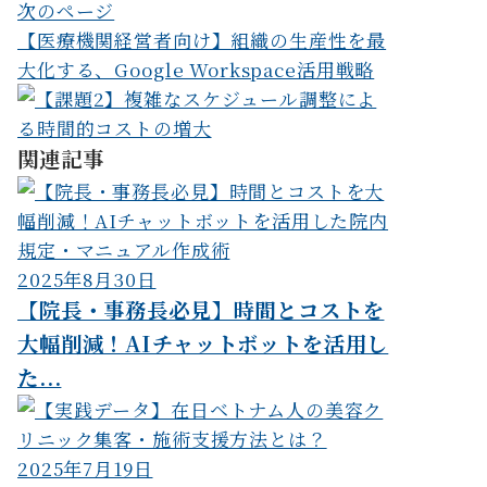
次のページ
ー
【医療機関経営者向け】組織の生産性を最
シ
大化する、Google Workspace活用戦略
ョ
ン
関連記事
2025年8月30日
【院長・事務長必見】時間とコストを
大幅削減！AIチャットボットを活用し
た...
2025年7月19日