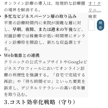
オンライン診療の導入は、地理的な診療圏
す！ク
の境界を解消する。
リニ...
多忙なビジネスパーソン層の取り込み
検索
平常の診療時間内に来院が困難な層に対
検
索
し、
早朝、夜間、または週末の午後
など、
対面診療では稼働率が低い時間帯にオンラ
イン診療枠を開設し、新たな収益源とす
る。
Web集患との連携
クリニックの公式ウェブサイトやGoogleビ
ジネスプロフィールにおいてオンライン診
療の利便性を強調する。「自宅で完結する
再診」や「待ち時間ゼロ」といった要素を
訴求し、デジタルリテラシーの高い若年層
を取り込む。
3.コスト効率化戦略（守り）