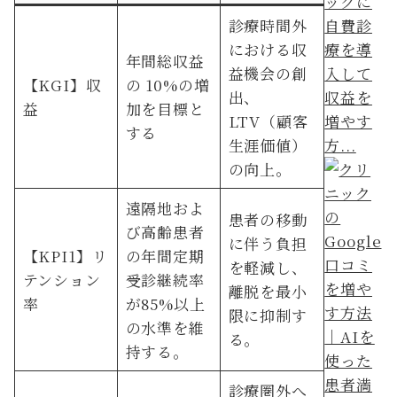
ックに
診療時間外
自費診
における収
療を導
年間総収益
益機会の創
入して
【KGI】収
の 10%の増
出、
収益を
益
加を目標と
LTV（顧客
増やす
する
生涯価値）
方...
の向上。
遠隔地およ
患者の移動
び高齢患者
に伴う負担
【KPI1】リ
の年間定期
を軽減し、
テンション
受診継続率
離脱を最小
率
が85%以上
限に抑制す
の水準を維
る。
持する。
診療圏外へ