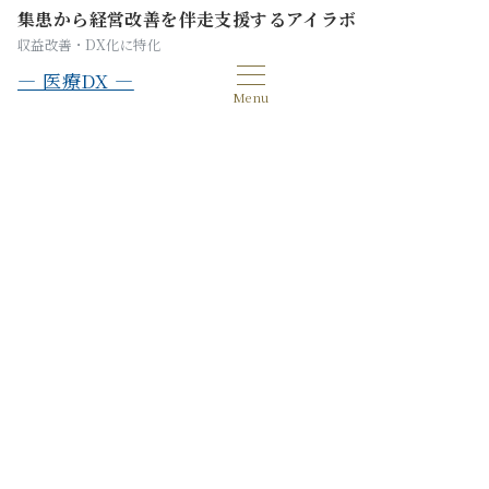
集患から経営改善を伴走支援するアイラボ
収益改善・DX化に特化
— 医療DX —
Menu
【遠隔診断で実現】眼科クリニッ
クの収益最大化戦略。対面効率
化と新規顧客獲得の基本設計