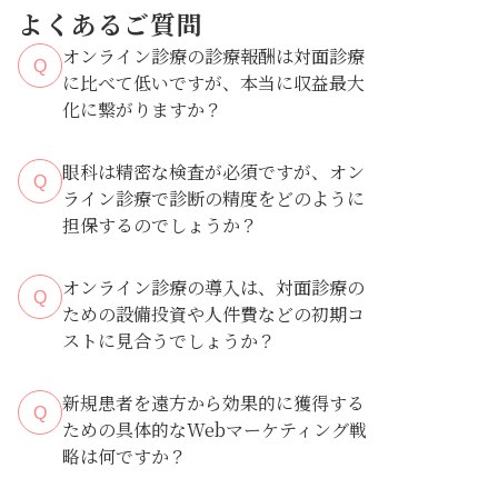
よくあるご質問
オンライン診療の診療報酬は対面診療
Q
に比べて低いですが、本当に収益最大
化に繋がりますか？
眼科は精密な検査が必須ですが、オン
Q
ライン診療で診断の精度をどのように
担保するのでしょうか？
軽度な再診
をオンラインに移行することによる対
オンライン診療の導入は、対面診療の
面診療枠の生産性向上
Q
ための設備投資や人件費などの初期コ
ストに見合うでしょうか？
業務効率
化
診療圏の拡大
新規患者を遠方から効果的に獲得する
厳格なプロトコルに基づき直ち
Q
ための具体的なWebマーケティング戦
に精密な対面診療へ移行
略は何ですか？
自
高収益な専門診療