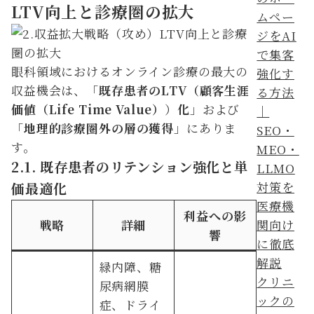
LTV向上と診療圏の拡大
眼科領域におけるオンライン診療の最大の
収益機会は、「
既存患者のLTV（顧客生涯
価値（Life Time Value）
）
化
」および
「
地理的診療圏外の層の獲得
」にありま
す。
2.1. 既存患者のリテンション強化と単
価最適化
利益への影
戦略
詳細
響
緑内障、糖
クリニ
尿病網膜
ックの
症、ドライ