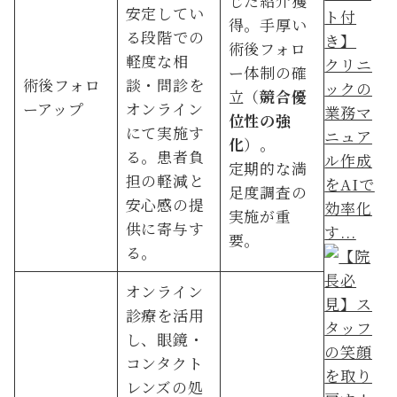
じた紹介獲
安定してい
得。手厚い
る段階での
術後フォロ
軽度な相
クリニ
ー体制の確
術後フォロ
談・問診を
ックの
立（
競合優
ーアップ
オンライン
業務マ
位性の強
にて実施す
ニュア
化
）。
る。患者負
ル作成
定期的な満
担の軽減と
をAIで
足度調査の
安心感の提
効率化
実施が重
供に寄与す
す...
要。
る。
オンライン
診療を活用
し、眼鏡・
コンタクト
レンズの処