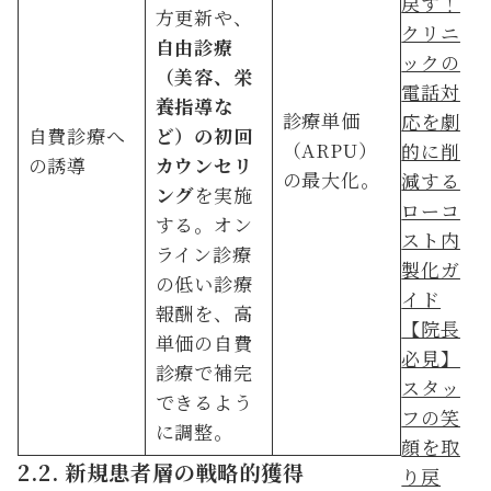
方更新や、
自由診療
（美容、栄
養指導な
診療単価
自費診療へ
ど）の初回
（ARPU）
の誘導
カウンセリ
の最大化。
ング
を実施
する。オン
ライン診療
の低い診療
報酬を、高
【院長
単価の自費
必見】
診療で補完
スタッ
できるよう
フの笑
に調整。
顔を取
2.2. 新規患者層の戦略的獲得
り戻