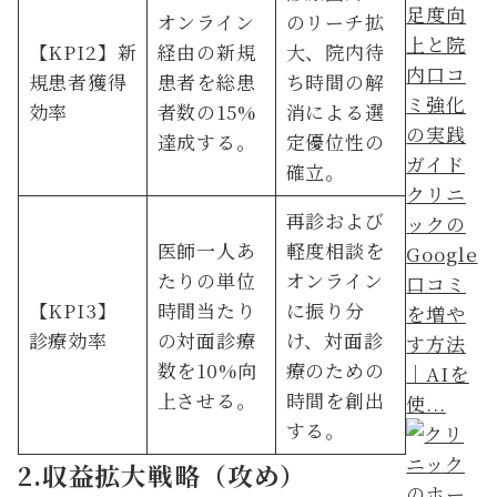
オンライン
のリーチ拡
【KPI2】新
経由の新規
大、院内待
規患者獲得
患者を総患
ち時間の解
効率
者数の15%
消による選
達成する。
定優位性の
確立。
クリニ
再診および
ックの
医師一人あ
軽度相談を
Google
たりの単位
オンライン
口コミ
【KPI3】
時間当たり
に振り分
を増や
診療効率
の対面診療
け、対面診
す方法
数を10%向
療のための
｜AIを
上させる。
時間を創出
使...
する。
2.収益拡大戦略（攻め）