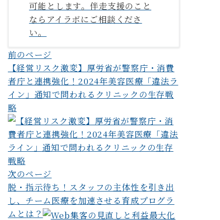
可能とします。伴走支援のこと
ならアイラボにご相談くださ
い。
投
前のページ
【経営リスク激変】厚労省が警察庁・消費
稿
者庁と連携強化！2024年美容医療「違法ラ
ナ
イン」通知で問われるクリニックの生存戦
ビ
略
ゲ
ー
シ
次のページ
ョ
脱・指示待ち！スタッフの主体性を引き出
ン
し、チーム医療を加速させる育成プログラ
ムとは？