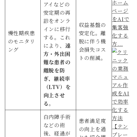
ホーム
アイなどの
ページ
安定期の再
をAIで
診をオンラ
収益基盤の
集客強
インに移行
慢性期疾患
安定化。離
化する
する。これ
のモニタリ
脱に伴う機
方...
により、
遠
ング
会損失コス
方・外出困
トの削減。
難な患者の
離脱を防
ぎ、継続率
（LTV）を
向上させ
る
。
白内障手術
患者満足度
などの術
の向上を通
後、経過が