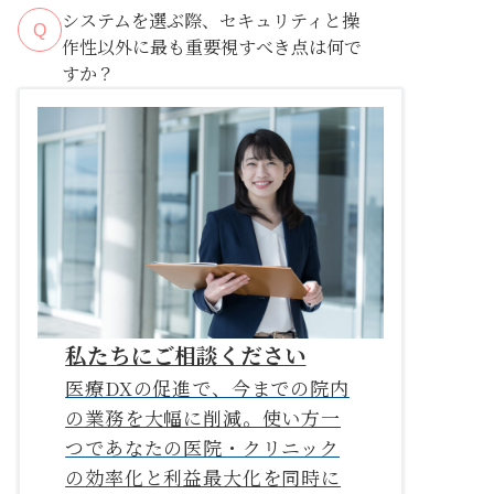
宅からの定期フォローアップ
待
システムを選ぶ際、セキュリティと操
Q
ち時間のない予約体験
作性以外に最も重要視すべき点は何で
すか？
既存の電子カル
早朝
テシステムとのシームレスな連携
や夜間のオンライン診療枠
業務効率
を低下させる
私たちにご相談ください
医療DXの促進で、今までの院内
の業務を大幅に削減。使い方一
つであなたの医院・クリニック
の効率化と利益最大化を同時に