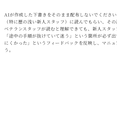
【ステップ4】現場スタッフによる実証とブラッ
AIが作成した下書きをそのまま配布しないでくださ
（特に歴の浅い新人スタッフ）に読んでもらい、その
ベテランスタッフが読むと理解できても、新人スタッ
「途中の手順が抜けていて迷う」という箇所が必ず出
にくかった」というフィードバックを反映し、マニュ
う。
【ステップ5】定期的な更新ルールの策定と定着
3. クリニックのマニュアル作成に使えるA