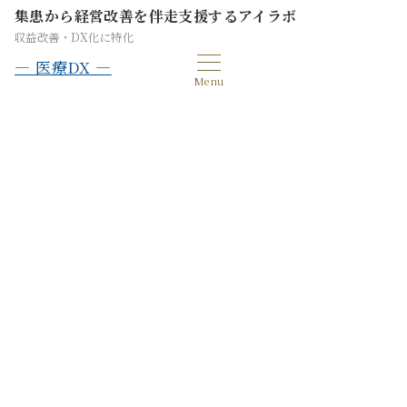
集患から経営改善を伴走支援するアイラボ
収益改善・DX化に特化
— 医療DX —
Menu
クリニックの業務マニュアル作成
をAIで効率化する方法【テンプ
レート付き】