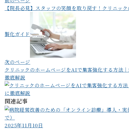
投
前のページ
【院長必見】スタッフの笑顔を取り戻す！クリニック
稿
ナ
ビ
製化ガイド
ゲ
ー
次のページ
シ
クリニックのホームページをAIで集客強化する方法｜S
ョ
徹底解説
ン
関連記事
2025年11月10日