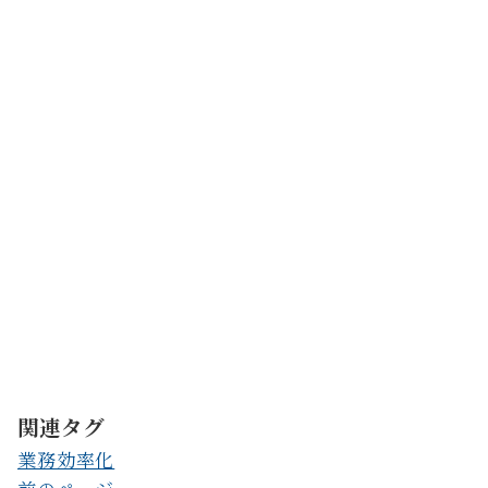
クリニックでChatGPTを使ってマニュアルを作ると
Q
紙のマニュアルとデジタル（クラウド）のマニュアル
Q
マニュアル通りにしか動けない「指示待ち人間」ばか
Q
【無料】個別相談会のご案内
院長・事務長向けに45分間のオンライン無料
ックの業務効率化に特化した専門コンサルタ
なロードマップを直接ご提案します。
【無料】個別相談会の詳細・お申し込みはこ
関連タグ
業務効率化