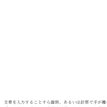
音声入力とAIを組み合わせた「話すだけ」クリ
文章を入力することすら面倒、あるいは診察で手が離