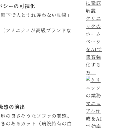
バシーの可視化
「廊下で人とすれ違わない動線」
クリニ
ックの
ム（アメニティが高級ブランドな
ホーム
ページ
をAIで
集客強
化する
方...
級感の演出
心地の良さそうなソファの質感。
着きのあるカット（病院特有の白