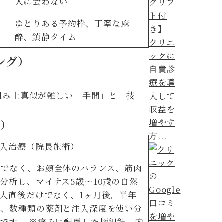
人に会わない
ゆとりある予約枠、丁寧な麻
酔、鎮静タイム
クリニ
ックに
ング）
自費診
療を導
組み上真似が難しい「手間」と「技
入して
収益を
増やす
ル）
方...
注入治療（院長施術）
けでなく、お顔全体のバランス、筋肉
分析し、マイナス5歳〜10歳の自然
入直後だけでなく、1ヶ月後、半年
し、数種類の薬剤と注入深度を使い分
です。 ※痛みに配慮した極細針、内