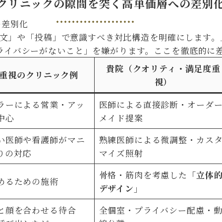
手クリニックの隙間を突く高単価層への差別
説明文」や「投稿」で意識すべき対比構造を明確にします
ライバシーがないこと」を嫌がります。ここを徹底的に
貴院（クオリティ・満足度重
重視のクリニック例
視）
ラーによる営業・アッ
医師による直接診断・オーダ
中心
メイド提案
い医師や看護師がマニ
熟練医師による微調整・カス
りの対応
マイズ照射
骨格・筋肉を考慮した
「立体
めるための施術
デザイン」
と顔を合わせる待合
全個室・プライバシー配慮・