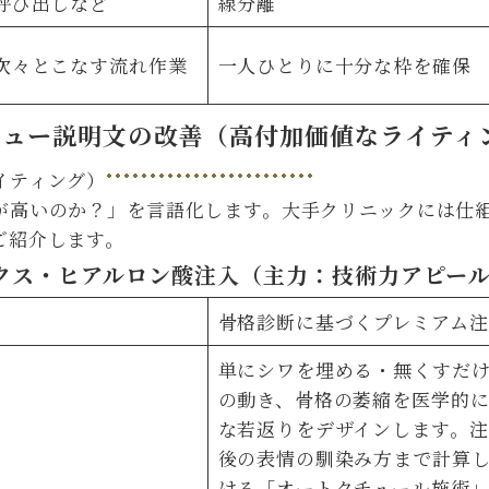
呼び出しなど
線分離
次々とこなす流れ作業
一人ひとりに十分な枠を確保
Pメニュー説明文の改善（高付加価値なライティ
が高いのか？」を言語化します。大手クリニックには仕
ご紹介します。
ックス・ヒアルロン酸注入（主力：技術力アピー
骨格診断に基づくプレミアム
単にシワを埋める・無くすだ
の動き、骨格の萎縮を医学的に
な若返りをデザインします。注
後の表情の馴染み方まで計算
ける「オートクチュール施術」