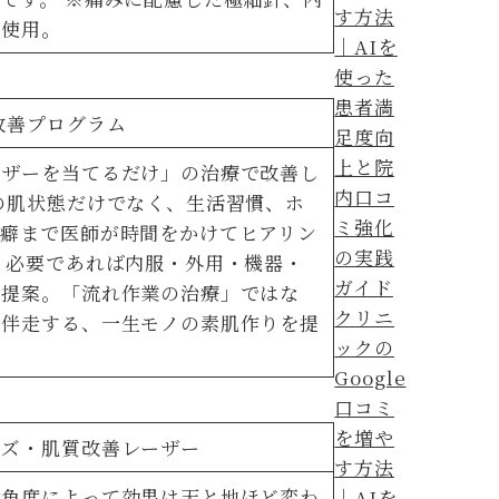
を使用。
）
改善プログラム
ーザーを当てるだけ」の治療で改善し
の肌状態だけでなく、生活習慣、ホ
の癖まで医師が時間をかけてヒアリン
 必要であれば内服・外用・機器・
を提案。「流れ作業の治療」ではな
クリニ
で伴走する、一生モノの素肌作りを提
ックの
Google
）
口コミ
を増や
イズ・肌質改善レーザー
す方法
射角度によって効果は天と地ほど変わ
｜AIを