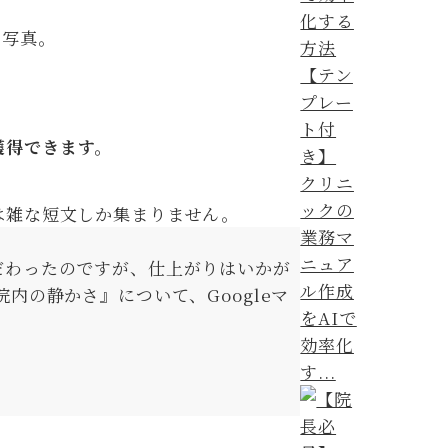
の写真。
獲得できます。
クリニ
ックの
は雑な短文しか集まりません。
業務マ
ニュア
だわったのですが、仕上がりはいかが
ル作成
内の静かさ』について、Googleマ
をAIで
効率化
す...
。