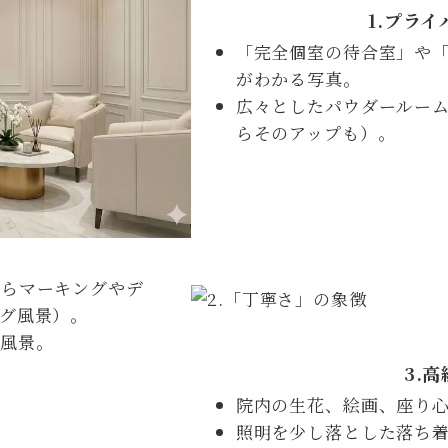
1.
プライ
「完全個室の待合室」や
がわかる写真。
広々としたパウダールー
らそのアップも）。
がらマーキングやデ
グ風景）。
風景。
3.
高
院内の生花、絵画、座り
照明を少し落とした落ち