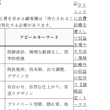
化
。上質を求める顧客層は「待たされるこ
差別化する必要があります。
アピールキーワード
ー
医師直診、無理な勧誘なし、医
学的根拠
タ
院長施術、指名制、出力調整、
デザイン力
的
似合わせ、自然な仕上がり、若
返りデザイン
動
プライベート空間、隠れ家、他