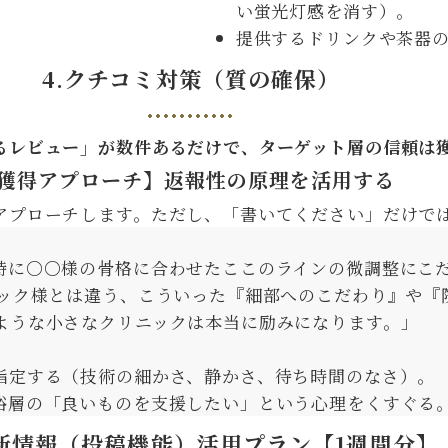
い蛍光灯感を消す）。
提供するドリンクや茶器
4.クチコミ対策（質の確保）
るレビュー」が数件あるだけで、ターゲット層の信頼は
獲得アプローチ】返報性の原理を活用する
アプローチします。ただし、「書いてください」だけで
特に〇〇様の骨格に合わせたここのラインの微調整にこ
ック様とは違う、こういった『細部へのこだわり』や『院
ような小さなクリニックは本当に励みになります。」
指定する（技術の細かさ、静かさ、待ち時間のなさ）。
裕層の「良いものを支援したい」という心理をくすぐる
最新情報（投稿機能）活用プラン【1週間分】