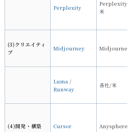
Perplexity A
Perplexity
米
(3)クリエイティ
Midjourney
Midjourney
ブ
Luma
/
各社/米
Runway
(4)開発・構築
Cursor
Anysphere/