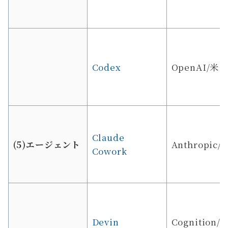
Codex
OpenAI/米
Claude
(5)エージェント
Anthropic/
Cowork
Devin
Cognition/