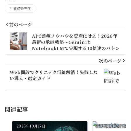
業務効率化
前のページ
投
AIで診療ノウハウを資産化せよ！2026年
稿
最新の承継戦略〜Geminiと
NotebookLMで実現する10倍速のバトン
ナ
タッチ法〜
次のページ
ビ
Web問診でクリニック混雑解消！失敗しな
ゲ
い導入・選定ガイド
ー
シ
ョ
関連記事
ン
2025年10月17日
2025年8月28日