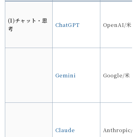
(1)
チャット・思
ChatGPT
OpenAI/米
考
Gemini
Google/米
Claude
Anthropic/