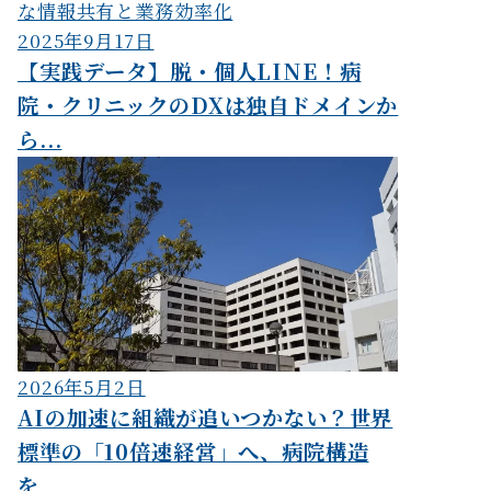
2025年9月17日
【実践データ】脱・個人LINE！病
院・クリニックのDXは独自ドメインか
ら...
2026年5月2日
AIの加速に組織が追いつかない？世界
標準の「10倍速経営」へ、病院構造
を...