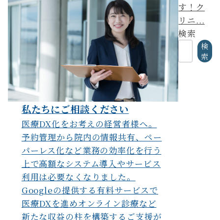
す！ク
リニ...
検索
検
索
私たちにご相談ください
医療DX化をお考えの経営者様へ。
予約管理から院内の情報共有、ペー
パーレス化など業務の効率化を行う
上で高額なシステム導入やサービス
利用は必要なくなりました。
Googleの提供する有料サービスで
医療DXを進めオンライン診療など
新たな収益の柱を構築するご支援が