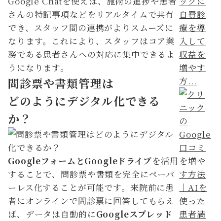
Google Chatを使えば、施術の進捗や患者
ックに
さんの特記事項などをリアルタイムで共有
自費診
でき、スタッフ間の連携がよりスムーズに
療を導
なります。これにより、スタッフはコア業
入して
務である患者さんへの対応に集中できるよ
収益を
うになります。
増やす
方...
問診票や書類管理は
どのようにデジタル化できる
か？
GoogleフォームとGoogleドライブ
を活用
することで、問診票や書類を完全にペーパ
ーレス化することが可能です。来院前に患
者にオンラインで問診票に回答してもらえ
ば、データは自動的に
Googleスプレッド