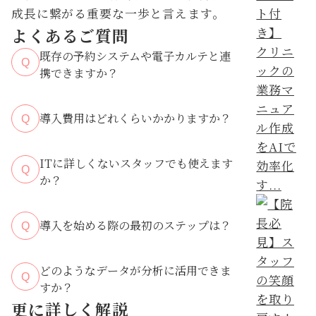
成長に繋がる重要な一歩と言えます。
よくあるご質問
クリニ
既存の予約システムや電子カルテと連
Q
ックの
携できますか？
業務マ
ニュア
導入費用はどれくらいかかりますか？
Q
ル作成
をAIで
ITに詳しくないスタッフでも使えます
効率化
Q
か？
す...
導入を始める際の最初のステップは？
Q
どのようなデータが分析に活用できま
Q
すか？
更に詳しく解説