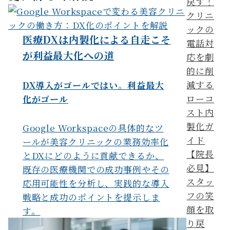
医療DXは内製化による自走こそ
が利益最大化への道
DX導入がゴールではい。利益最大
化がゴール
Google Workspaceの具体的なツ
ールが美容クリニックの業務効率化
【院長
とDXにどのように貢献できるか、
必見】
既存の医療機関での成功事例やその
スタッ
応用可能性を分析し、実践的な導入
フの笑
戦略と成功のポイントを提示しま
顔を取
す。
り戻