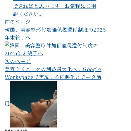
できればと思います。お気軽にご相
談ください。
投
前のページ
韓国、美容整形付加価値税還付制度の2025
稿
年末終了へ
ナ
ビ
次のページ
ゲ
美容クリニックの利益最大化へ：Google
ー
Workspaceで実現する内製化とデータ活
シ
ョ
用
ン