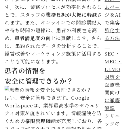
す。次に、業務プロセスが効率化されるこ
とで、スタッフの
業務負担が大幅に軽減
さ
れます。また、オンラインでの問診票記入
や待ち時間の短縮は、患者の利便性を高
め、
患者満足度の向上
に貢献します。さら
に、集約されたデータを分析することで、
経営改善やマーケティング施策に活用する
ことも可能になります。
患者の情報を
安全に管理できるか？
はい、安全に管理できます。Google
Workspaceは、業界最高水準のセキュリ
ティ対策が施されています。情報漏洩を防
クリニ
ぐための
権限管理機能
が充実しており、各
ックの
スタッフがアクセスできる情報を細かく設