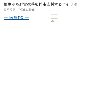
集患から経営改善を伴走支援するアイラボ
収益改善・DX化に特化
— 医療DX —
Menu
Google Workspaceで変わる美
容クリニックの働き方：DX化の
ポイントを解説