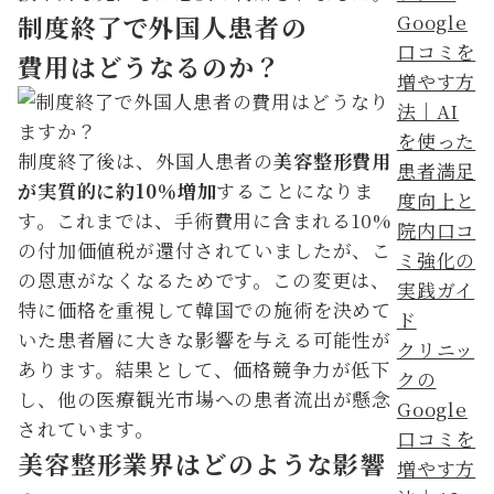
制度終了で外国人患者の
費用はどうなるのか？
制度終了後は、外国人患者の
美容整形費用
が実質的に約10％増加
することになりま
す。これまでは、手術費用に含まれる10%
の付加価値税が還付されていましたが、こ
の恩恵がなくなるためです。この変更は、
特に価格を重視して韓国での施術を決めて
いた患者層に大きな影響を与える可能性が
クリニッ
あります。結果として、価格競争力が低下
クの
し、他の医療観光市場への患者流出が懸念
Google
されています。
口コミを
美容整形業界はどのような影響
増やす方