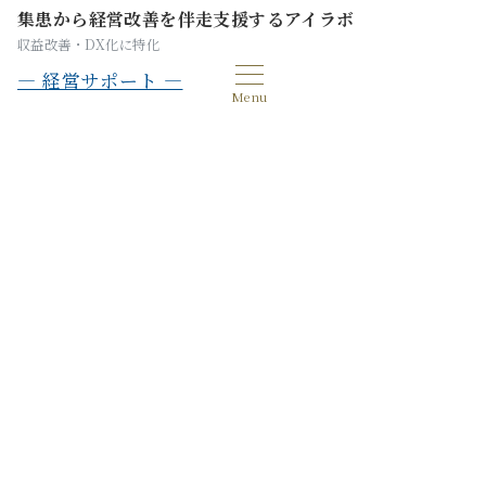
集患から経営改善を伴走支援するアイラボ
収益改善・DX化に特化
— 経営サポート —
Menu
韓国、美容整形付加価値税還付
制度の2025年末終了へ