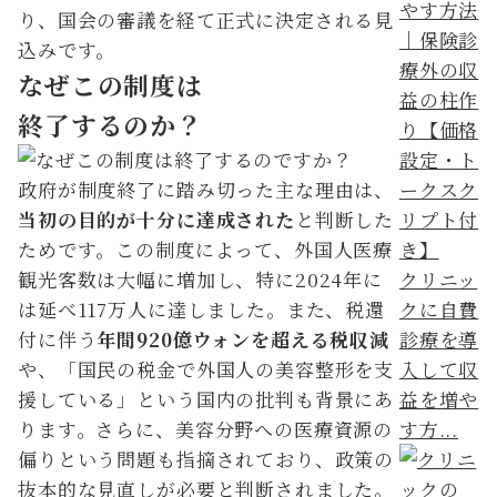
り、国会の審議を経て正式に決定される見
込みです。
なぜこの制度は
終了するのか？
政府が制度終了に踏み切った主な理由は、
当初の目的が十分に達成された
と判断した
ためです。この制度によって、外国人医療
観光客数は大幅に増加し、特に2024年に
クリニッ
は延べ117万人に達しました。また、税還
クに自費
付に伴う
年間920億ウォンを超える税収減
診療を導
や、「国民の税金で外国人の美容整形を支
入して収
援している」という国内の批判も背景にあ
益を増や
ります。さらに、美容分野への医療資源の
す方...
偏りという問題も指摘されており、政策の
抜本的な見直しが必要と判断されました。