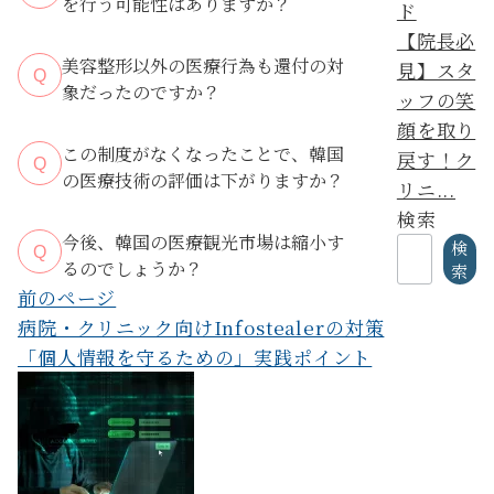
を行う可能性はありますか？
【院長必
美容整形以外の医療行為も還付の対
見】スタ
Q
象だったのですか？
ッフの笑
顔を取り
美容整形外科や皮膚科の
この制度がなくなったことで、韓国
戻す！ク
Q
美容目的の施術
の医療技術の評価は下がりますか？
リニ...
検索
今後、韓国の医療観光市場は縮小す
検
Q
るのでしょうか？
索
投
前のページ
病院・クリニック向けInfostealerの対策
稿
「個人情報を守るための」実践ポイント
ナ
ビ
ゲ