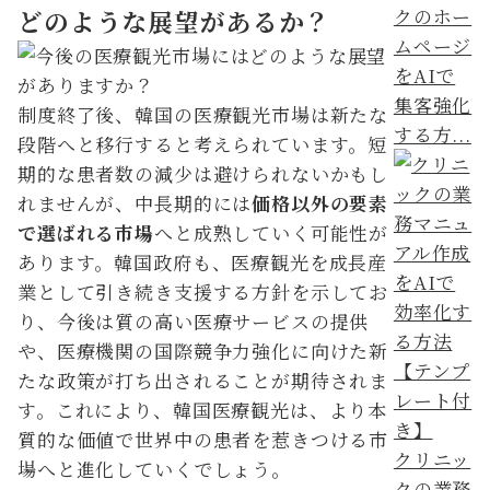
クのホー
どのような展望があるか？
ムページ
をAIで
集客強化
制度終了後、韓国の医療観光市場は新たな
する方...
段階へと移行すると考えられています。短
期的な患者数の減少は避けられないかもし
れませんが、中長期的には
価格以外の要素
で選ばれる市場
へと成熟していく可能性が
あります。韓国政府も、医療観光を成長産
業として引き続き支援する方針を示してお
り、今後は質の高い医療サービスの提供
や、医療機関の国際競争力強化に向けた新
たな政策が打ち出されることが期待されま
す。これにより、韓国医療観光は、より本
質的な価値で世界中の患者を惹きつける市
クリニッ
場へと進化していくでしょう。
クの業務