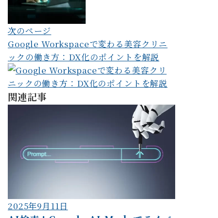
ー
シ
次のページ
ョ
Google Workspaceで変わる美容クリニ
ン
ックの働き方：DX化のポイントを解説
関連記事
2025年9月11日