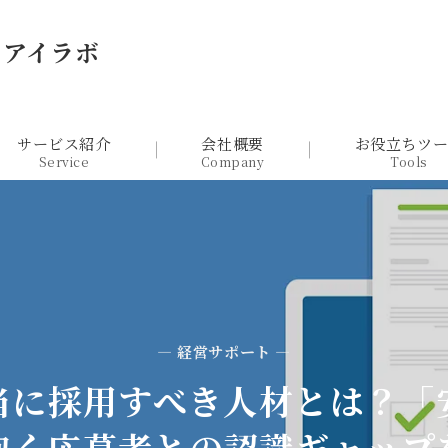
るアイラボ
サービス紹介
会社概要
お役立ちツ
Service
Company
Tools
— 経営サポート —
当に採用すべき人材とは？「
抱く応募者との認識ギャップ